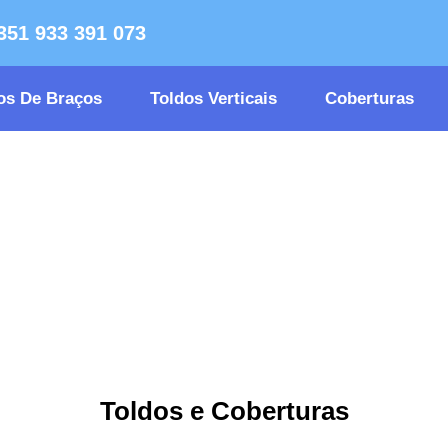
351 933 391 073
os De Braços
Toldos Verticais
Coberturas
Toldos e Coberturas