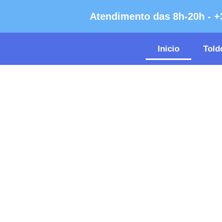
Atendimento das 8h-20h - +
Inicio
Told